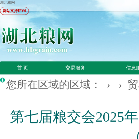
湖北粮网
网站支持IPV6
首 页
交易服务
信息
您所在区域的区域： › ›
贸
第七届粮交会2025