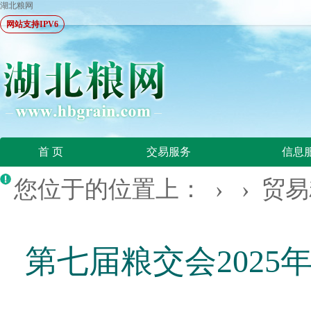
湖北粮网
网站支持IPV6
首 页
交易服务
信息
您位于的位置上： › ›
贸易
第七届粮交会2025