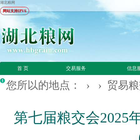
湖北粮网
网站支持IPV6
首 页
交易服务
信息
您所以的地点： › ›
贸易粮
第七届粮交会202