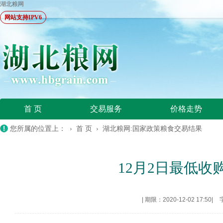
湖北粮网
网站支持IPV6
首 页
交易服务
价格走势
您所属的位置上： ›
首 页
›
湖北粮网:国家政策粮食交易结果
12月2日最低
|
期限：2020-12-02 17:50
|