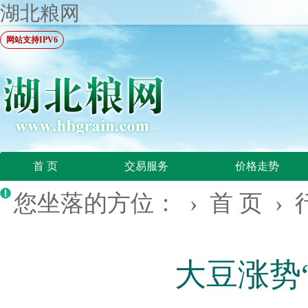
湖北粮网
网站支持IPV6
首 页
交易服务
价格走势
您坐落的方位： ›
首 页
›
大豆涨势